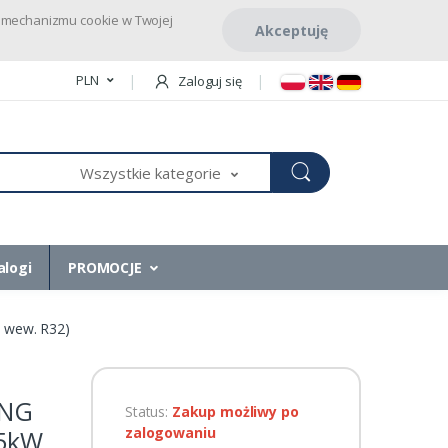
pu mechanizmu cookie w Twojej
Akceptuję
PLN
Zaloguj się
Wszystkie kategorie
alogi
PROMOCJE
 wew. R32)
UNG
Status:
Zakup możliwy po
zalogowaniu
,5kW