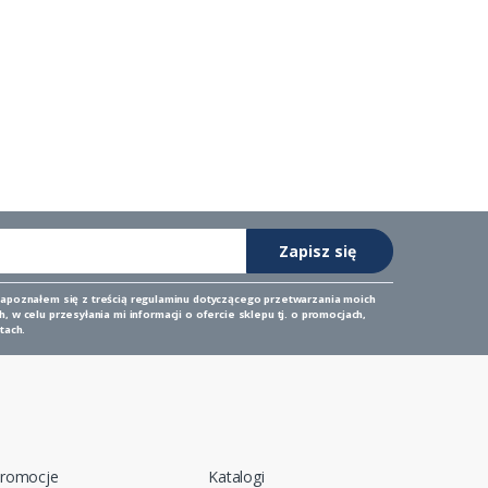
Zapisz się
zapoznałem się z
treścią regulaminu
dotyczącego przetwarzania moich
 w celu przesyłania mi informacji o ofercie sklepu tj. o promocjach,
tach.
romocje
Katalogi