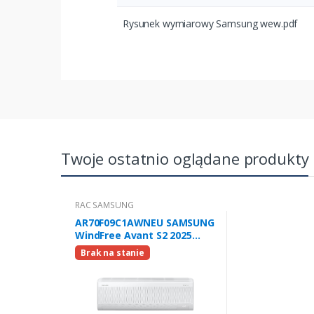
Rysunek wymiarowy Samsung wew.pdf
Twoje ostatnio oglądane produkty
RAC SAMSUNG
AR70F09C1AWNEU SAMSUNG
WindFree Avant S2 2025
2,5kW (j. wew. R32)
Brak na stanie