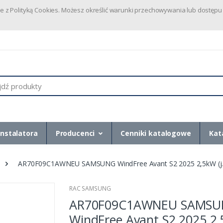
dnie z Polityką Cookies. Możesz określić warunki przechowywania lub dostę
instalatora
Producenci
Cenniki katalogowe
Kat
AR70F09C1AWNEU SAMSUNG WindFree Avant S2 2025 2,5kW (j.
RAC SAMSUNG
AR70F09C1AWNEU SAMS
WindFree Avant S2 2025 2