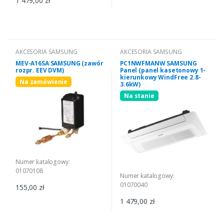
1 479,00 zł
AKCESORIA SAMSUNG
AKCESORIA SAMSUNG
MEV-A16SA SAMSUNG (zawór
PC1NWFMANW SAMSUNG
rozpr. EEV DVM)
Panel (panel kasetonowy 1-
kierunkowy WindFree 2.8-
Na zamówienie
3.6kW)
Na stanie
Numer katalogowy:
01070108
Numer katalogowy:
01070040
155,00 zł
1 479,00 zł