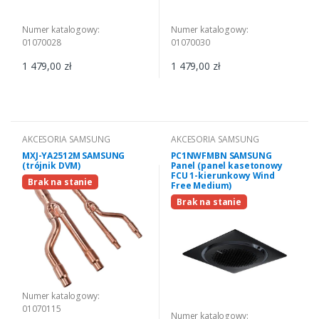
Numer katalogowy:
Numer katalogowy:
01070028
01070030
1 479,00 zł
1 479,00 zł
AKCESORIA SAMSUNG
AKCESORIA SAMSUNG
MXJ-YA2512M SAMSUNG
PC1NWFMBN SAMSUNG
(trójnik DVM)
Panel (panel kasetonowy
FCU 1-kierunkowy Wind
Brak na stanie
Free Medium)
Brak na stanie
Numer katalogowy:
01070115
Numer katalogowy: