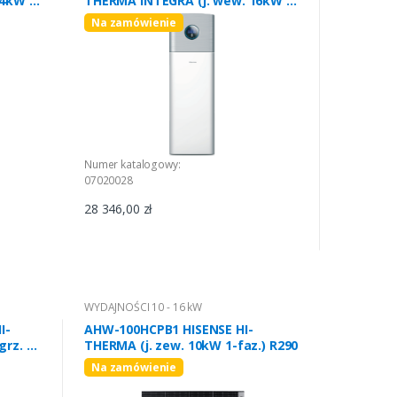
4kW 3-
THERMA INTEGRA (j. wew. 16kW 3-
faz.) R32
Na zamówienie
Numer katalogowy:
07020028
28 346,00 zł
WYDAJNOŚCI 10 - 16 kW
I-
AHW-100HCPB1 HISENSE HI-
rz. 1-
THERMA (j. zew. 10kW 1-faz.) R290
Na zamówienie