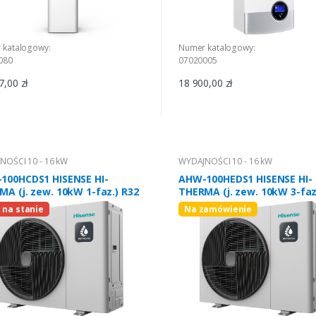
 katalogowy:
Numer katalogowy:
080
07020005
7,00 zł
18 900,00 zł
NOŚCI 10 - 16 kW
WYDAJNOŚCI 10 - 16 kW
100HCDS1 HISENSE HI-
AHW-100HEDS1 HISENSE HI-
A (j. zew. 10kW 1-faz.) R32
THERMA (j. zew. 10kW 3-faz
 na stanie
Na zamówienie