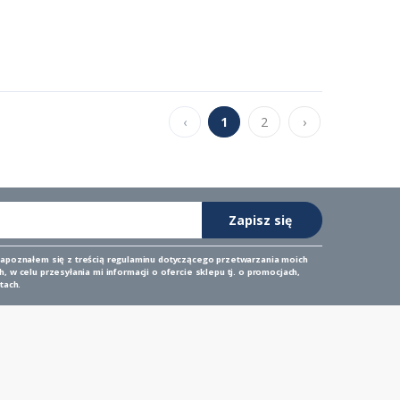
‹
1
2
›
Zapisz się
zapoznałem się z
treścią regulaminu
dotyczącego przetwarzania moich
 w celu przesyłania mi informacji o ofercie sklepu tj. o promocjach,
tach.