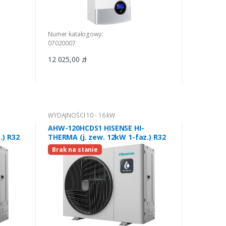
Numer katalogowy:
07020007
12 025,00 zł
WYDAJNOŚCI 10 - 16 kW
AHW-120HCDS1 HISENSE HI-
.) R32
THERMA (j. zew. 12kW 1-faz.) R32
Brak na stanie