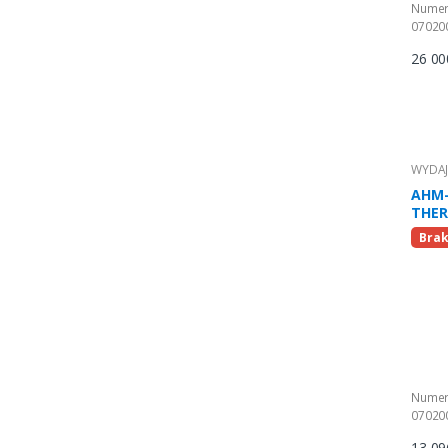
Numer
07020
26 00
WYDAJ
AHM-
THERM
faz.)
Brak
Numer
07020
13 09