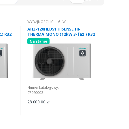
WYDAJNOŚCI 10 - 16 kW
AHZ-120HEDS1 HISENSE HI-
) R32
THERMA MONO (12kW 3-faz.) R32
Na stanie
Numer katalogowy:
07020002
28 000,00 zł