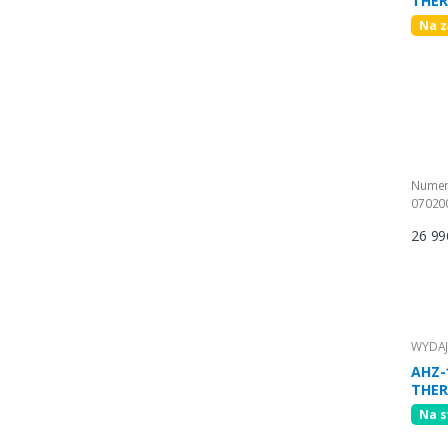
THER
faz.)
Na 
Numer
07020
26 99
WYDAJ
AHZ-
THER
R290
Na s