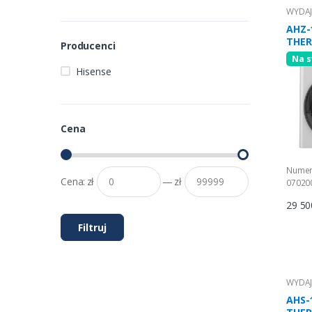
WYDAJ
AHZ-
THER
Producenci
Na s
Hisense
Cena
Numer
Cena:
zł
—
zł
07020
29 50
Filtruj
WYDAJ
AHS-