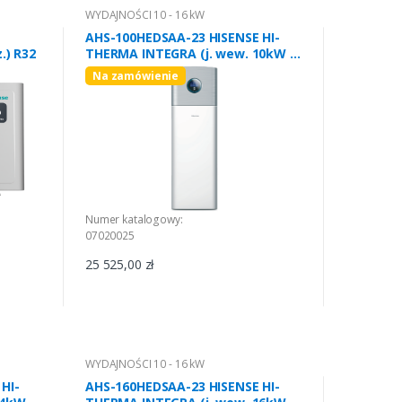
WYDAJNOŚCI 10 - 16 kW
AHS-100HEDSAA-23 HISENSE HI-
) R32
THERMA INTEGRA (j. wew. 10kW 3-
faz.) R32
Na zamówienie
Numer katalogowy:
07020025
25 525,00 zł
WYDAJNOŚCI 10 - 16 kW
HI-
AHS-160HEDSAA-23 HISENSE HI-