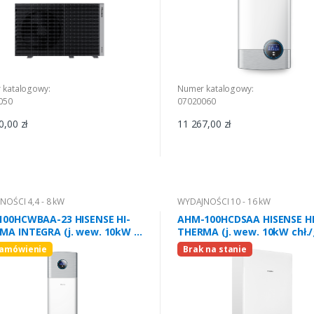
 katalogowy:
Numer katalogowy:
050
07020060
0,00 zł
11 267,00 zł
OŚCI 4,4 - 8 kW
WYDAJNOŚCI 10 - 16 kW
100HCWBAA-23 HISENSE HI-
AHM-100HCDSAA HISENSE HI
MA INTEGRA (j. wew. 10kW 1-
THERMA (j. wew. 10kW chł./
 R290
R32
zamówienie
Brak na stanie