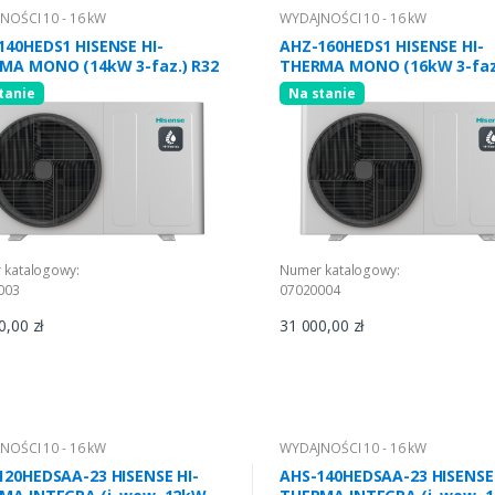
NOŚCI 10 - 16 kW
WYDAJNOŚCI 10 - 16 kW
140HEDS1 HISENSE HI-
AHZ-160HEDS1 HISENSE HI-
MA MONO (14kW 3-faz.) R32
THERMA MONO (16kW 3-faz.
tanie
Na stanie
 katalogowy:
Numer katalogowy:
003
07020004
0,00 zł
31 000,00 zł
NOŚCI 10 - 16 kW
WYDAJNOŚCI 10 - 16 kW
120HEDSAA-23 HISENSE HI-
AHS-140HEDSAA-23 HISENSE 