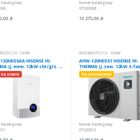
 katalogowy:
Numer katalogowy:
006
07020008
0,00 zł
10 275,00 zł
NOŚCI 10 - 16 kW
WYDAJNOŚCI 10 - 16 kW
120HEDSAA HISENSE HI-
AHW-120HEDS1 HISENSE HI-
A (j. wew. 12kW chł./grz. 3-
THERMA (j. zew. 12kW 3-faz
 R32
 na stanie
Na zamówienie
 katalogowy:
Numer katalogowy:
011
07020012
6,00 zł
10 804,00 zł