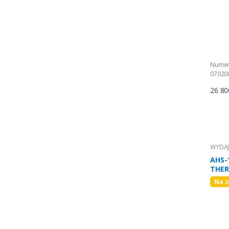
Numer
07020
26 80
WYDAJN
AHS-
THER
faz.)
Na 