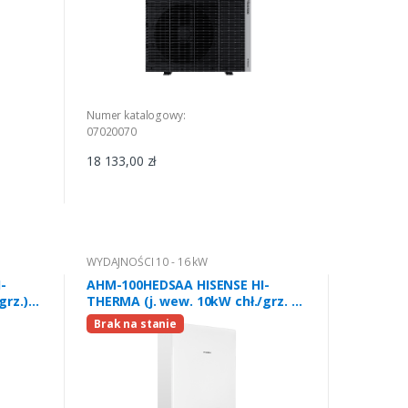
Numer katalogowy:
07020070
18 133,00 zł
WYDAJNOŚCI 10 - 16 kW
-
AHM-100HEDSAA HISENSE HI-
grz.)
THERMA (j. wew. 10kW chł./grz. 3-
faz.) R32
Brak na stanie