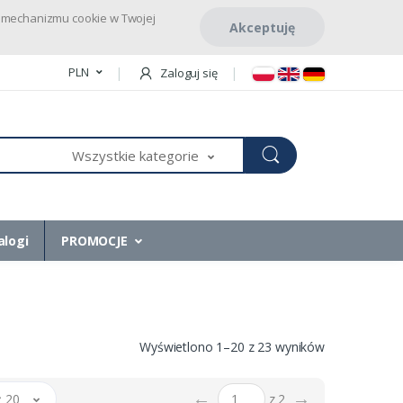
pu mechanizmu cookie w Twojej
Akceptuję
PLN
Zaloguj się
Wszystkie kategorie
alogi
PROMOCJE
Wyświetlono 1–20 z 23 wyników
←
→
 20
z 2