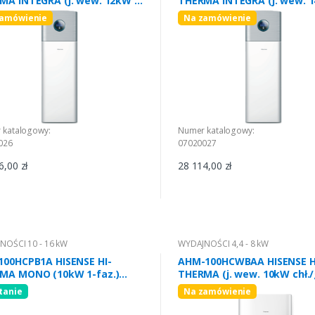
MA INTEGRA (j. wew. 12kW 3-
THERMA INTEGRA (j. wew. 1
 R32
faz.) R32
zamówienie
Na zamówienie
 katalogowy:
Numer katalogowy:
026
07020027
6,00 zł
28 114,00 zł
NOŚCI 10 - 16 kW
WYDAJNOŚCI 4,4 - 8 kW
100HCPB1A HISENSE HI-
AHM-100HCWBAA HISENSE H
MA MONO (10kW 1-faz.)
THERMA (j. wew. 10kW chł./g
faz.) R290
tanie
Na zamówienie