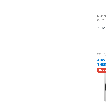
Numer
07020
21 66
WYDAJ
AHW-
THERM
Brak