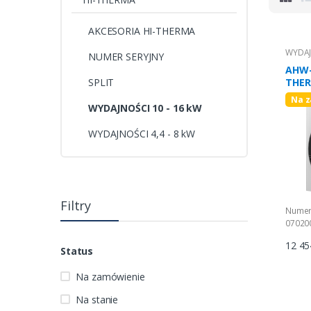
AKCESORIA HI-THERMA
WYDAJ
NUMER SERYJNY
AHW-
SPLIT
THERM
Na 
WYDAJNOŚCI 10 - 16 kW
WYDAJNOŚCI 4,4 - 8 kW
Filtry
Numer
07020
12 45
Status
Na zamówienie
Na stanie