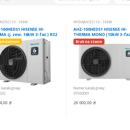
NOŚCI 10 - 16 kW
WYDAJNOŚCI 10 - 16 kW
160HEDS1 HISENSE HI-
AHZ-100HEDS1 HISENSE HI-
A (j. zew. 16kW 3-faz.) R32
THERMA MONO (10kW 3-faz.
zamówienie
Brak na stanie
 katalogowy:
Numer katalogowy:
020
07020001
4,00 zł
26 000,00 zł