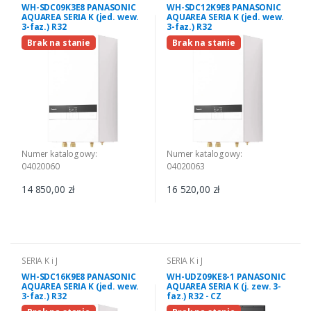
WH-SDC09K3E8 PANASONIC
WH-SDC12K9E8 PANASONIC
AQUAREA SERIA K (jed. wew.
AQUAREA SERIA K (jed. wew.
3-faz.) R32
3-faz.) R32
Brak na stanie
Brak na stanie
Numer katalogowy:
Numer katalogowy:
04020060
04020063
14 850,00 zł
16 520,00 zł
SERIA K i J
SERIA K i J
WH-SDC16K9E8 PANASONIC
WH-UDZ09KE8-1 PANASONIC
AQUAREA SERIA K (jed. wew.
AQUAREA SERIA K (j. zew. 3-
3-faz.) R32
faz.) R32 - CZ