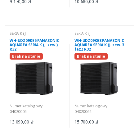
9 170,00 zł
10 680,00 zł
SERIA K i J
SERIA K i J
WH-UDZ09KE5 PANASONIC
WH-UDZ09KE8 PANASONIC
AQUAREA SERIA K (j. zew.)
AQUAREA SERIA K (j. zew. 3-
R32
faz.) R32
Brak na stanie
Brak na stanie
Numer katalogowy:
Numer katalogowy:
04020005
04020062
13 090,00 zł
15 700,00 zł