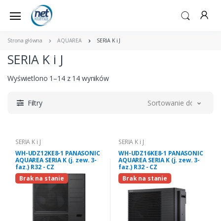
Strona główna
AQUAREA
SERIA K i J
SERIA K i J
Wyświetlono 1–14 z 14 wyników
Filtry
Sortowanie domyślne
SERIA K i J
SERIA K i J
WH-UDZ12KE8-1 PANASONIC
WH-UDZ16KE8-1 PANASONIC
AQUAREA SERIA K (j. zew. 3-
AQUAREA SERIA K (j. zew. 3-
faz.) R32 - CZ
faz.) R32 - CZ
Brak na stanie
Brak na stanie