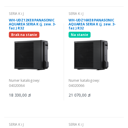
SERIA K i J
SERIA K i J
WH-UDZ12KE8 PANASONIC
WH-UDZ16KE8 PANASONIC
AQUAREA SERIA K (j. zew. 3-
AQUAREA SERIA K (j. zew. 3-
faz.) R32
faz.) R32
Brak na stanie
Na stanie
Numer katalogowy:
Numer katalogowy:
04020064
04020066
18 330,00 zł
21 070,00 zł
SERIA K i J
SERIA K i J