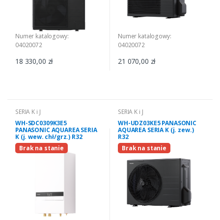
Numer katalogowy:
Numer katalogowy:
04020072
04020072
18 330,00 zł
21 070,00 zł
SERIA K i J
SERIA K i J
WH-SDC0309K3E5
WH-UDZ03KE5 PANASONIC
PANASONIC AQUAREA SERIA
AQUAREA SERIA K (j. zew.)
K (j. wew. chł/grz.) R32
R32
Brak na stanie
Brak na stanie