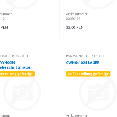
lnummer:
Artikelnummer:
112
80030113
0 PLN
32,00 PLN
ONIC - ERSATZTEILE
PANASONIC - ERSATZTEILE
YYYH0059
CWH641024 LAGER
iebeschrittmotor
Bestellung gefertigt
Auf Bestellung gefertigt
lnummer:
Artikelnummer: