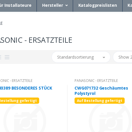
ür Installateure
Hersteller
Katalogpreislisten
K
LE
SONIC - ERSATZTEILE
Standardsortierung
Show 
ONIC - ERSATZTEILE
PANASONIC - ERSATZTEILE
3389 BESONDERES STÜCK
CWG071732 Geschäumtes
Polystyrol
Bestellung gefertigt
Auf Bestellung gefertigt