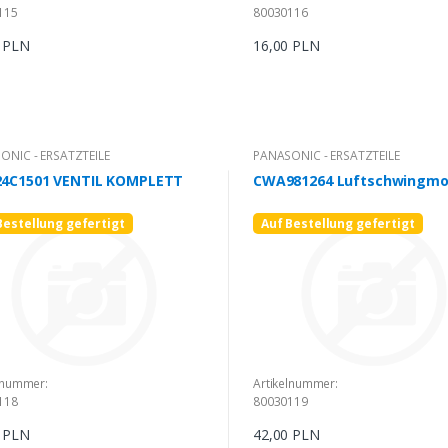
115
80030116
0 PLN
16,00 PLN
ONIC - ERSATZTEILE
PANASONIC - ERSATZTEILE
4C1501 VENTIL KOMPLETT
CWA981264 Luftschwingmo
Bestellung gefertigt
Auf Bestellung gefertigt
lnummer:
Artikelnummer:
118
80030119
0 PLN
42,00 PLN