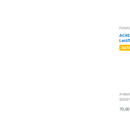
PANAS
ACXE
Leitf
Auf 
Artike
80030
70,0