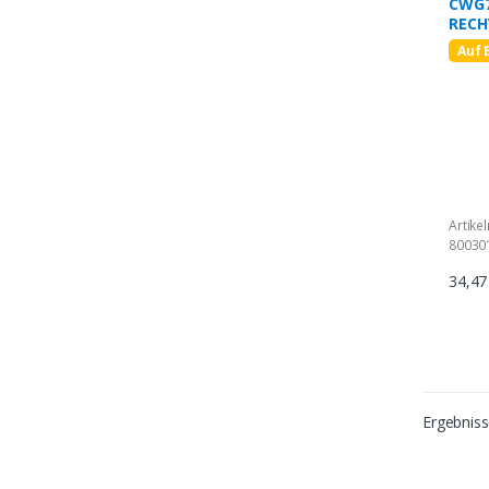
CWG7
RECH
Auf 
Artike
80030
34,4
Ergebnis