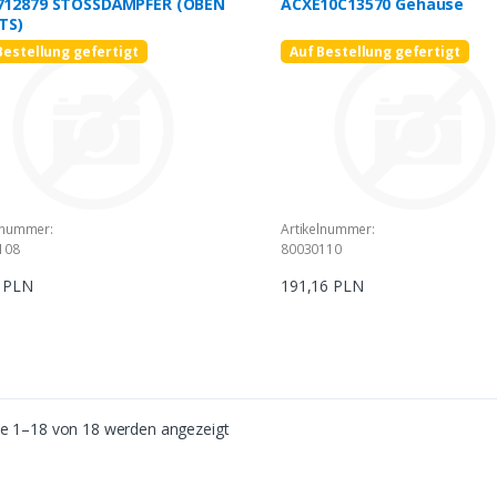
12879 STOSSDÄMPFER (OBEN
ACXE10C13570 Gehäuse
TS)
Bestellung gefertigt
Auf Bestellung gefertigt
lnummer:
Artikelnummer:
108
80030110
7 PLN
191,16 PLN
se 1–18 von 18 werden angezeigt