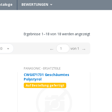
ataloge
BEWERTUNGEN
Ergebnisse 1–18 von 18 werden angezeigt
←
→
20
von 1
PANASONIC - ERSATZTEILE
CWG071731 Geschäumtes
Polystyrol
Auf Bestellung gefertigt