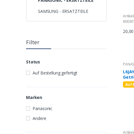
PANASONIC - ERSATZTEILE
SAMSUNG - ERSATZTEILE
Artike
80030
20,0
Filter
Status
PANAS
L6JA
Auf Bestellung gefertigt
Getr
Auf 
Marken
Panasonic
Andere
Artike