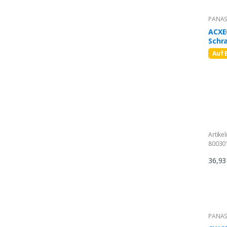
PANAS
ACXE
Schr
Auf 
Artike
80030
36,9
PANAS