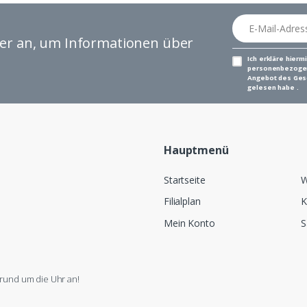
E-Mail-Adresse
ter an, um Informationen über
Ich erkläre hierm
personenbezogen
Angebot des Gesc
gelesen habe .
Hauptmenü
Startseite
W
Filialplan
K
Mein Konto
S
rund um die Uhr an!