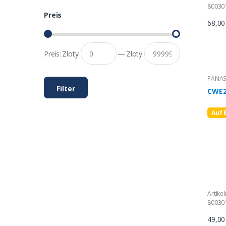
80030
Preis
68,0
Preis:
Zloty
—
Zloty
PANAS
Filter
CWE2
Auf 
Artike
80030
49,0